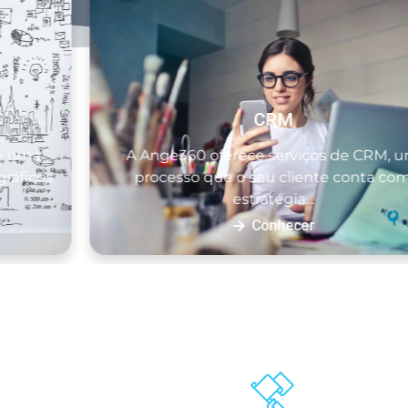
CRM
A Ange360 oferece serviços de CRM, um
os
processo que o seu cliente conta com
estratégia...
Conhecer