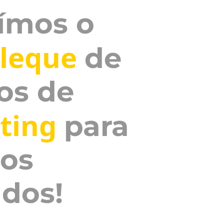
ímos o
 leque
de
os de
ting
para
 os
dos!