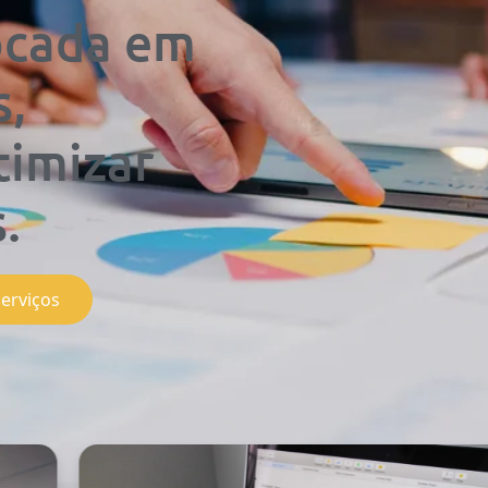
ocada em
s,
timizar
.
serviços