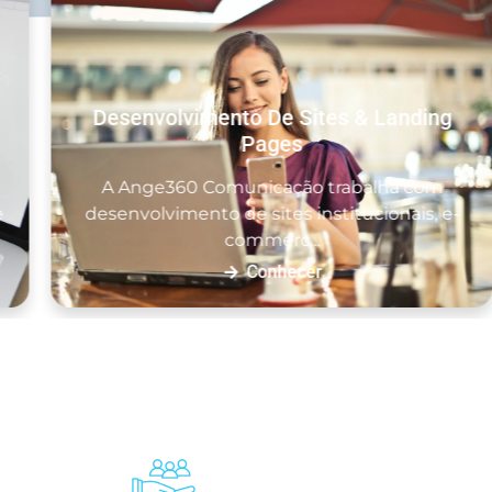
Desenvolvimento De Sites & Landing
Pages
A Ange360 Comunicação trabalha com
desenvolvimento de sites institucionais, e-
commerc...
Conhecer