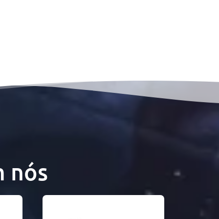
m nós