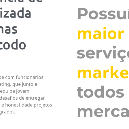
Possu
izada
mas
maior
todo
serviç
marke
e com funcionários
ting, que junto e
todos
 equipe jovem,
desafios de entregar
merca
e e honestidade projetos
grados.