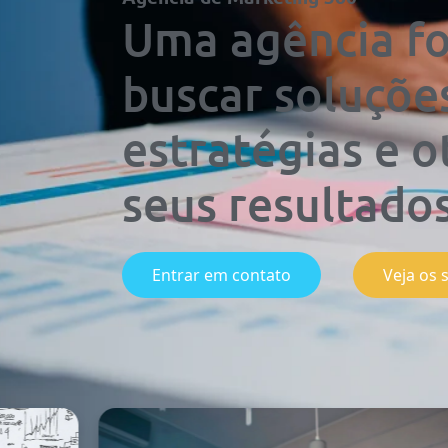
Uma agência f
buscar soluçõe
estratégias e o
seus resultados
Entrar em contato
Veja os 