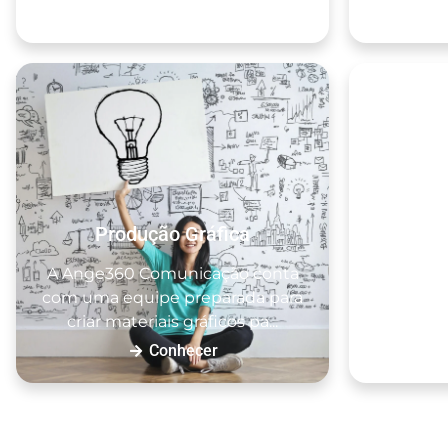
Conhecer
Produção Gráfica
Consul
A Ange360 Comunicação conta
Uma boa
com uma equipe preparada para
número d
criar materiais gráficos pa...
em seu
Conhecer