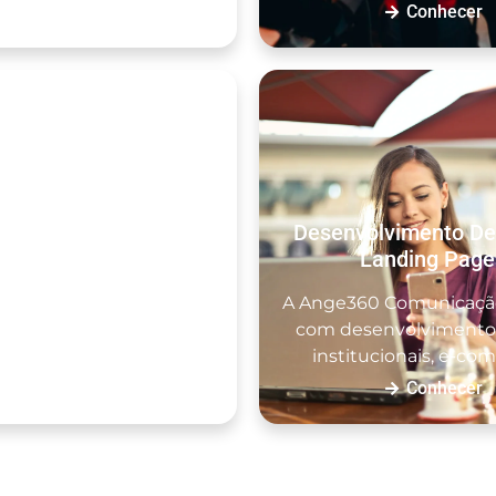
Conhecer
Conhecer
Desenvolvimento De
toria Em Marketing
Landing Page
 estratégia aumenta o
A Ange360 Comunicação
e clientes interessados
com desenvolvimento 
s serviços. Pensan...
institucionais, e-com
Conhecer
Conhecer