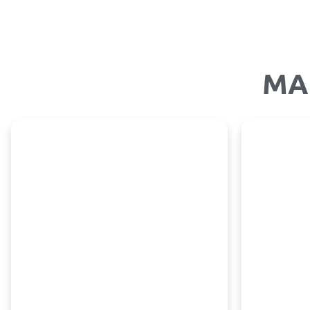
MA
Ecommerce
Garanta a melhor experiência ao
A Ange3
usuário com nossos serviços de E-
CRM, u
Commerce......
cliente 