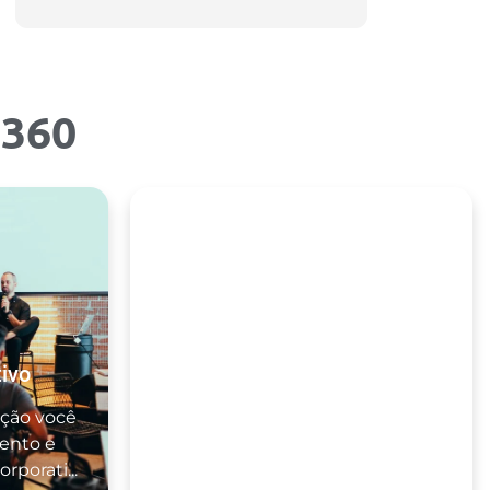
360
ivo
Identidade Visual | Branding
ção você
Já pensou em tornar sua marca
ento e
mais atrativa? Atualmente, um
rporati...
dos pontos importantes pa...