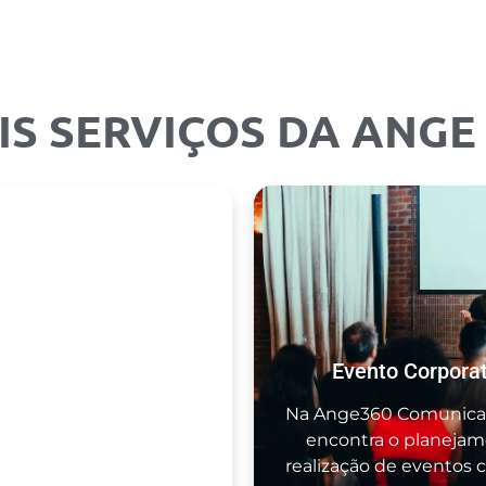
IS SERVIÇOS DA ANGE 
CRM
Evento Corporat
60 oferece serviços de
Na Ange360 Comunica
m processo que o seu
encontra o planejam
conta com estratégia...
realização de eventos co