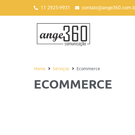
11 2925-9931
contato@ange360.com.b
Home
Serviços
Ecommerce
ECOMMERCE