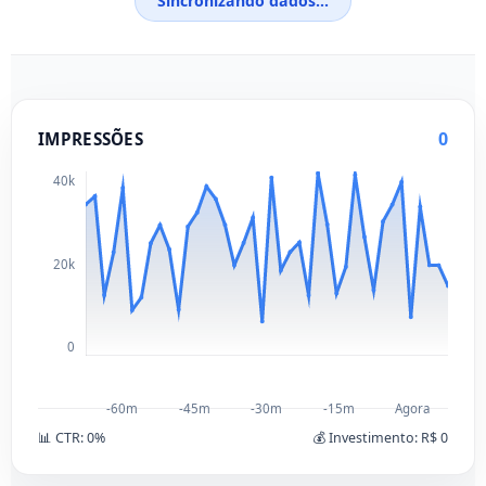
Sincronizando dados...
0
IMPRESSÕES
40k
20k
0
-60m
-45m
-30m
-15m
Agora
📊 CTR:
0
%
💰 Investimento:
R$ 0