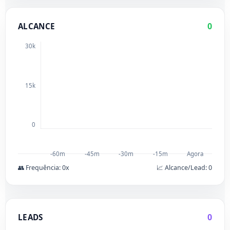
0
ALCANCE
30k
15k
0
-60m
-45m
-30m
-15m
Agora
👥 Frequência:
0
x
📈 Alcance/Lead:
0
0
LEADS