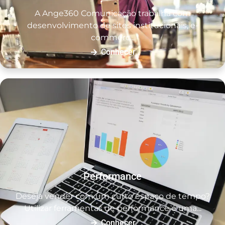
A Ange360 Comunicação trabalha com
desenvolvimento de sites institucionais, e-
commerc...
Conhecer
Performance
Deseja vender com um curto espaço de tempo?
Utilizar ferramentas de performance é uma...
Conhecer