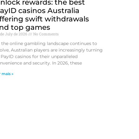
ε_fonbet_για_σ
nlock rewards: the best
ayID casinos Australia
ffering swift withdrawals
nd top games
 de July de 2026
No Comments
 the online gambling landscape continues to
olve, Australian players are increasingly turning
 PayID casinos for their unparalleled
nvenience and security. In 2026, these
r mais »