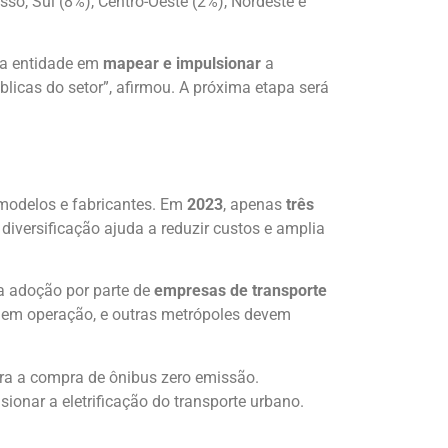
sso, Sul (8%), Centro-Oeste (2%), Nordeste e
 da entidade em
mapear e impulsionar
a
blicas do setor”, afirmou. A próxima etapa será
 modelos e fabricantes. Em
2023
, apenas
três
 diversificação ajuda a reduzir custos e amplia
a adoção por parte de
empresas de transporte
ca em operação, e outras metrópoles devem
a a compra de ônibus zero emissão.
ionar a eletrificação do transporte urbano.