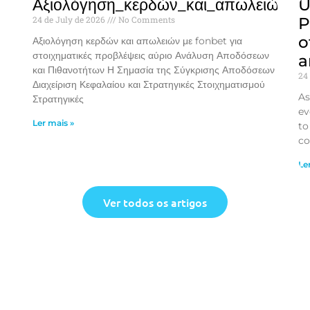
Αξιολόγηση_κερδών_και_απωλειών_μ
U
24 de July de 2026
No Comments
P
o
Αξιολόγηση κερδών και απωλειών με fonbet για
στοιχηματικές προβλέψεις αύριο Ανάλυση Αποδόσεων
a
και Πιθανοτήτων Η Σημασία της Σύγκρισης Αποδόσεων
24
Διαχείριση Κεφαλαίου και Στρατηγικές Στοιχηματισμού
As
Στρατηγικές
ev
Ler mais »
to
co
Le
Ver todos os artigos