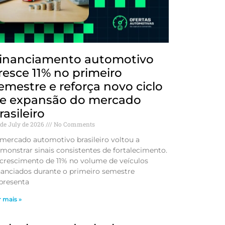
inanciamento automotivo
resce 11% no primeiro
emestre e reforça novo ciclo
e expansão do mercado
rasileiro
 de July de 2026
No Comments
mercado automotivo brasileiro voltou a
monstrar sinais consistentes de fortalecimento.
crescimento de 11% no volume de veículos
nanciados durante o primeiro semestre
presenta
r mais »