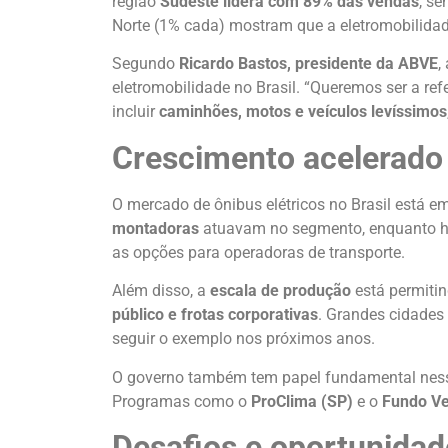
região
Sudeste lidera com 89% das vendas
, s
Norte (1% cada) mostram que a eletromobilida
Segundo
Ricardo Bastos, presidente da ABVE
,
eletromobilidade no Brasil. “Queremos ser a ref
incluir
caminhões, motos e veículos levíssimos
Crescimento acelerado 
O mercado de ônibus elétricos no Brasil está e
montadoras
atuavam no segmento, enquanto h
as opções para operadoras de transporte.
Além disso, a
escala de produção
está permitin
público e frotas corporativas
. Grandes cidade
seguir o exemplo nos próximos anos.
O governo também tem papel fundamental nes
Programas como o
ProClima (SP)
e o
Fundo Ve
Desafios e oportunidad