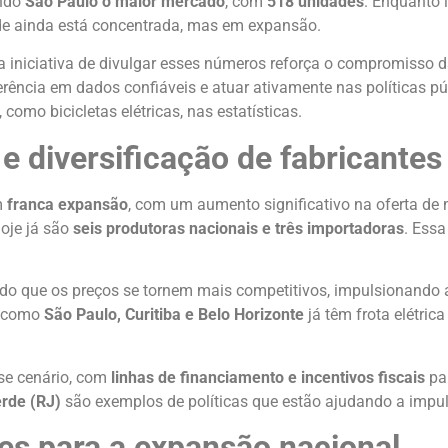
endo
São Paulo o maior mercado
, com
518 unidades
. Enquanto i
de ainda está concentrada, mas em expansão.
 a iniciativa de divulgar esses números reforça o compromisso
erência em dados confiáveis e atuar ativamente nas políticas pú
, como bicicletas elétricas, nas estatísticas.
e diversificação de fabricantes
m
franca expansão
, com um aumento significativo na oferta de
oje já são
seis produtoras nacionais e três importadoras
. Essa
do que os preços se tornem mais competitivos, impulsionando 
s como
São Paulo, Curitiba e Belo Horizonte
já têm frota elétri
se cenário, com
linhas de financiamento e incentivos fiscais
par
rde (RJ)
são exemplos de políticas que estão ajudando a impuls
es para a expansão nacional