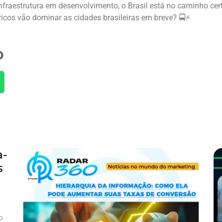
 infraestrutura em desenvolvimento, o Brasil está no caminho c
tricos vão dominar as cidades brasileiras em breve? 🚍⚡
O
a-
s
o