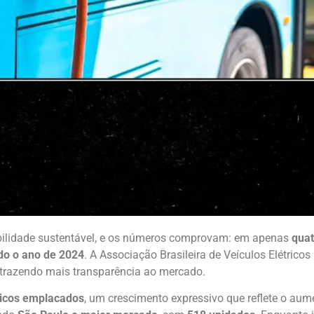
obilidade sustentável, e os números comprovam: em apenas
qua
do o ano de 2024
. A Associação Brasileira de Veículos Elétric
, trazendo mais transparência ao mercado.
ricos emplacados
, um crescimento expressivo que reflete o au