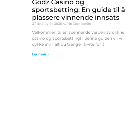
Godz Casino og
sportsbetting: En guide til å
plassere vinnende innsats
27 de July de 2026
No Comments
Velkommen til en spennende verden av online
casino og sportsbetting! I denne guiden vil vi
dykke inn i alt du trenger å vite for å
Ler mais »