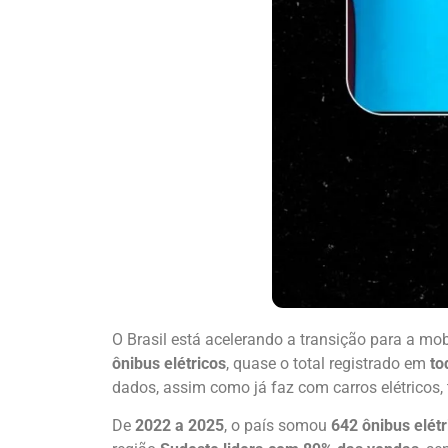
O Brasil está acelerando a transição para a m
ônibus elétricos
, quase o total registrado em
to
dados, assim como já faz com carros elétricos
De
2022 a 2025
, o país somou
642 ônibus elét