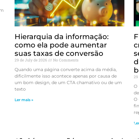
êm
Hierarquia da informação:
F
como ela pode aumentar
c
suas taxas de conversão
s
29 de July de 2026
No Comments
d
b
Quando uma página converte acima da média,
dificilmente isso acontece apenas por causa de
29
um bom design, de um CTA chamativo ou de um
O 
texto
de
O 
Ler mais »
fi
re
Le