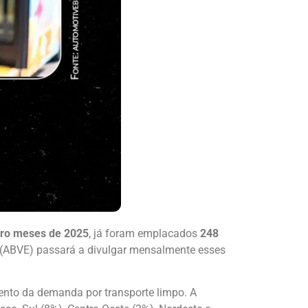
tro meses de 2025
, já foram emplacados
248
os (ABVE) passará a divulgar mensalmente esses
mento da demanda por transporte limpo. A