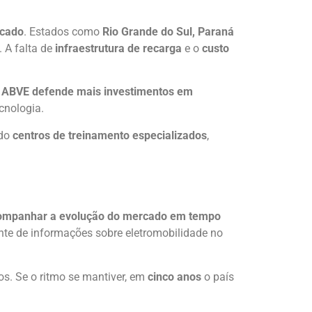
cado
. Estados como
Rio Grande do Sul, Paraná
 A falta de
infraestrutura de recarga
e o
custo
A
ABVE defende mais investimentos em
cnologia.
ndo
centros de treinamento especializados
,
ompanhar a evolução do mercado em tempo
nte de informações sobre eletromobilidade no
os. Se o ritmo se mantiver, em
cinco anos
o país