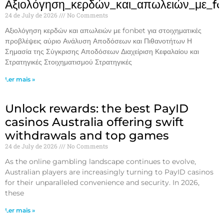
Αξιολόγηση_κερδών_και_απωλειών_με_f
24 de July de 2026
No Comments
Αξιολόγηση κερδών και απωλειών με fonbet για στοιχηματικές
προβλέψεις αύριο Ανάλυση Αποδόσεων και Πιθανοτήτων Η
Σημασία της Σύγκρισης Αποδόσεων Διαχείριση Κεφαλαίου και
Στρατηγικές Στοιχηματισμού Στρατηγικές
Ler mais »
Unlock rewards: the best PayID
casinos Australia offering swift
withdrawals and top games
24 de July de 2026
No Comments
As the online gambling landscape continues to evolve,
Australian players are increasingly turning to PayID casinos
for their unparalleled convenience and security. In 2026,
these
Ler mais »