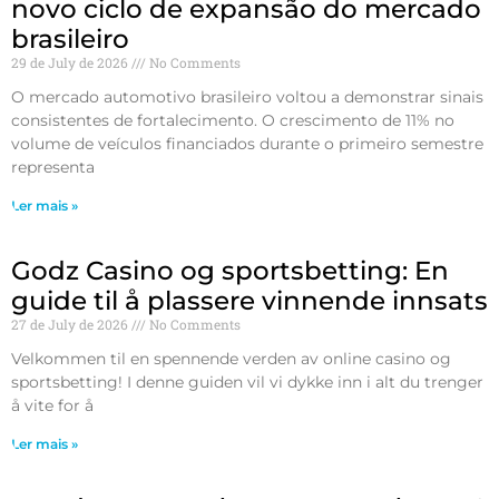
novo ciclo de expansão do mercado
brasileiro
29 de July de 2026
No Comments
O mercado automotivo brasileiro voltou a demonstrar sinais
consistentes de fortalecimento. O crescimento de 11% no
volume de veículos financiados durante o primeiro semestre
representa
Ler mais »
Godz Casino og sportsbetting: En
guide til å plassere vinnende innsats
27 de July de 2026
No Comments
Velkommen til en spennende verden av online casino og
sportsbetting! I denne guiden vil vi dykke inn i alt du trenger
å vite for å
Ler mais »