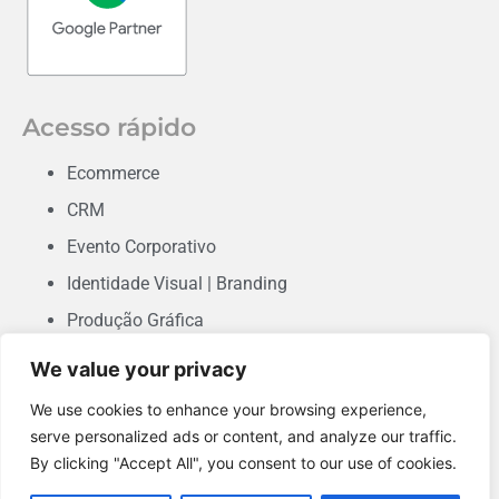
Acesso rápido
Ecommerce
CRM
Evento Corporativo
Identidade Visual | Branding
Produção Gráfica
Consultoria em Marketing
We value your privacy
Desenvolvimento de Sites & Landing Pages
We use cookies to enhance your browsing experience,
Performance
serve personalized ads or content, and analyze our traffic.
By clicking "Accept All", you consent to our use of cookies.
Conteúdo Orgânico