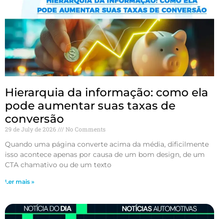
Hierarquia da informação: como ela
pode aumentar suas taxas de
conversão
29 de July de 2026
No Comments
Quando uma página converte acima da média, dificilmente
isso acontece apenas por causa de um bom design, de um
CTA chamativo ou de um texto
Ler mais »