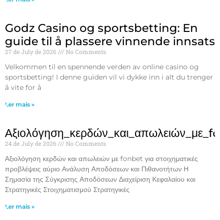
Godz Casino og sportsbetting: En
guide til å plassere vinnende innsats
27 de July de 2026
No Comments
Velkommen til en spennende verden av online casino og
sportsbetting! I denne guiden vil vi dykke inn i alt du trenger
å vite for å
Ler mais »
Αξιολόγηση_κερδών_και_απωλειών_με_f
24 de July de 2026
No Comments
Αξιολόγηση κερδών και απωλειών με fonbet για στοιχηματικές
προβλέψεις αύριο Ανάλυση Αποδόσεων και Πιθανοτήτων Η
Σημασία της Σύγκρισης Αποδόσεων Διαχείριση Κεφαλαίου και
Στρατηγικές Στοιχηματισμού Στρατηγικές
Ler mais »