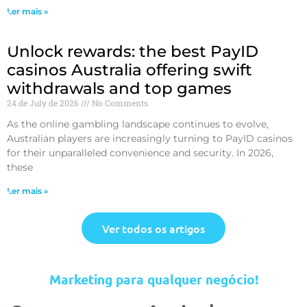
Ler mais »
Unlock rewards: the best PayID
casinos Australia offering swift
withdrawals and top games
24 de July de 2026
No Comments
As the online gambling landscape continues to evolve,
Australian players are increasingly turning to PayID casinos
for their unparalleled convenience and security. In 2026,
these
Ler mais »
Ver todos os artigos
Marketing para qualquer negócio!