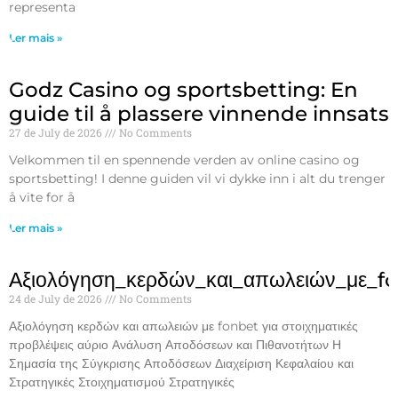
representa
Ler mais »
Godz Casino og sportsbetting: En
guide til å plassere vinnende innsats
27 de July de 2026
No Comments
Velkommen til en spennende verden av online casino og
sportsbetting! I denne guiden vil vi dykke inn i alt du trenger
å vite for å
Ler mais »
Αξιολόγηση_κερδών_και_απωλειών_με_f
24 de July de 2026
No Comments
Αξιολόγηση κερδών και απωλειών με fonbet για στοιχηματικές
προβλέψεις αύριο Ανάλυση Αποδόσεων και Πιθανοτήτων Η
Σημασία της Σύγκρισης Αποδόσεων Διαχείριση Κεφαλαίου και
Στρατηγικές Στοιχηματισμού Στρατηγικές