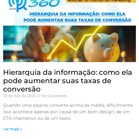
Hierarquia da informação: como ela
pode aumentar suas taxas de
conversão
29 de July de 2026
No Comments
Quando uma página converte acima da média, dificilmente
isso acontece apenas por causa de um bom design, de um
CTA chamativo ou de um texto
Ler mais »