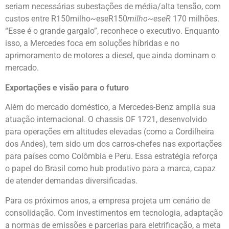
seriam necessárias subestações de média/alta tensão, com
custos entre R150milho~eseR150
mi
l
h
o
~
ese
R
170 milhões.
“Esse é o grande gargalo”, reconhece o executivo. Enquanto
isso, a Mercedes foca em soluções híbridas e no
aprimoramento de motores a diesel, que ainda dominam o
mercado.
Exportações e visão para o futuro
Além do mercado doméstico, a Mercedes-Benz amplia sua
atuação internacional. O chassis OF 1721, desenvolvido
para operações em altitudes elevadas (como a Cordilheira
dos Andes), tem sido um dos carros-chefes nas exportações
para países como Colômbia e Peru. Essa estratégia reforça
o papel do Brasil como hub produtivo para a marca, capaz
de atender demandas diversificadas.
Para os próximos anos, a empresa projeta um cenário de
consolidação. Com investimentos em tecnologia, adaptação
a normas de emissões e parcerias para eletrificação, a meta