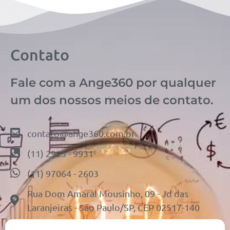
Contato
Fale com a Ange360 por qualquer
um dos nossos meios de contato.
contato@ange360.com.br
(11) 2925 - 9931
(11) 97064 - 2603
Rua Dom Amaral Mousinho, 09 - Jd das
Laranjeiras - São Paulo/SP, CEP 02517-140