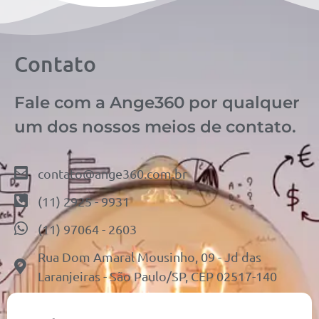
Contato
Fale com a Ange360 por qualquer
um dos nossos meios de contato.
contato@ange360.com.br
(11) 2925 - 9931
(11) 97064 - 2603
Rua Dom Amaral Mousinho, 09 - Jd das
Laranjeiras - São Paulo/SP, CEP 02517-140