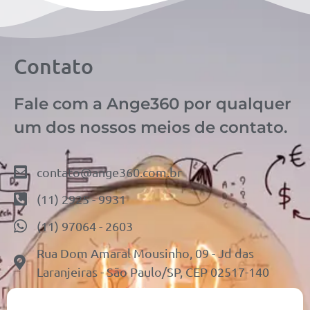
Contato
Fale com a Ange360 por qualquer
um dos nossos meios de contato.
contato@ange360.com.br
(11) 2925 - 9931
(11) 97064 - 2603
Rua Dom Amaral Mousinho, 09 - Jd das
Laranjeiras - São Paulo/SP, CEP 02517-140