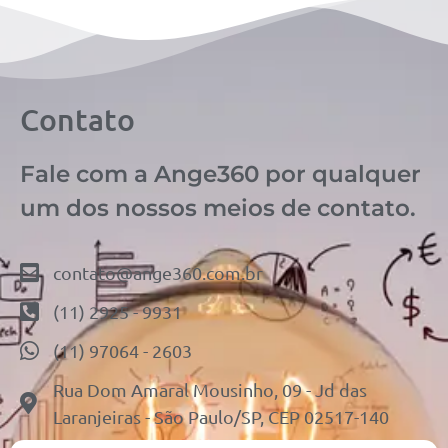
Contato
Fale com a Ange360 por qualquer
um dos nossos meios de contato.
contato@ange360.com.br
(11) 2925 - 9931
(11) 97064 - 2603
Rua Dom Amaral Mousinho, 09 - Jd das
Laranjeiras - São Paulo/SP, CEP 02517-140