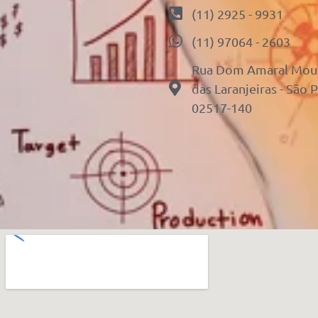
(11) 2925 - 9931
(11) 97064 - 2603
Rua Dom Amaral Mousi
das Laranjeiras - São 
02517-140