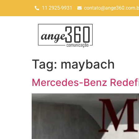
11 2925-9931
contato@ange360.com.b
Tag:
maybach
Mercedes-Benz Redefi