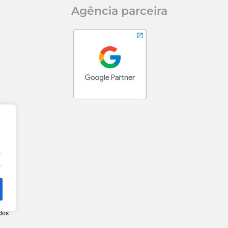
Agência parceira
.
.
ados