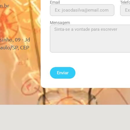
Email
Telef
m.br
Mensagem
nho, 09 - Jd
Paulo/SP, CEP
Enviar