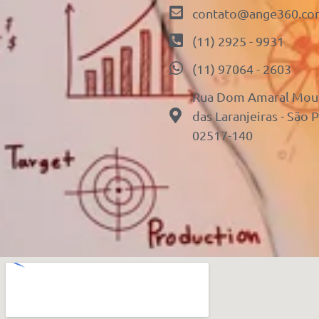
contato@ange360.co
(11) 2925 - 9931
(11) 97064 - 2603
Rua Dom Amaral Mousi
das Laranjeiras - São 
02517-140