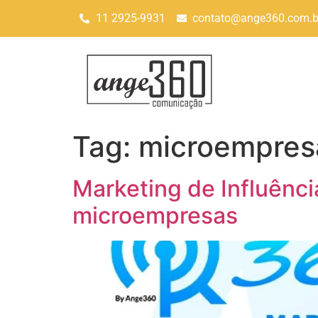
11 2925-9931
contato@ange360.com.b
Tag:
microempres
Marketing de Influênci
microempresas