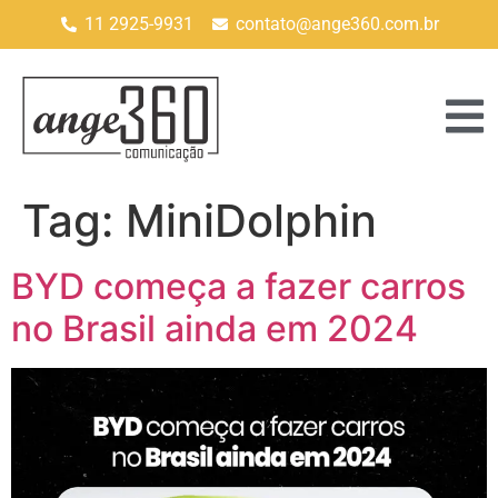
11 2925-9931
contato@ange360.com.br
Tag:
MiniDolphin
BYD começa a fazer carros
no Brasil ainda em 2024