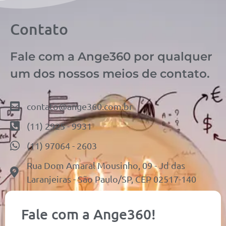
Contato
Fale com a Ange360 por qualquer
um dos nossos meios de contato.
contato@ange360.com.br
(11) 2925 - 9931
(11) 97064 - 2603
Rua Dom Amaral Mousinho, 09 - Jd das
Laranjeiras - São Paulo/SP, CEP 02517-140
Fale com a Ange360!