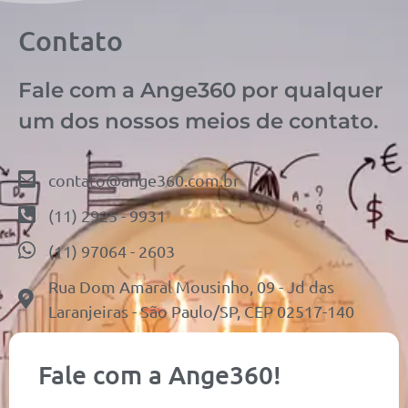
Contato
Fale com a Ange360 por qualquer
um dos nossos meios de contato.
contato@ange360.com.br
(11) 2925 - 9931
(11) 97064 - 2603
Rua Dom Amaral Mousinho, 09 - Jd das
Laranjeiras - São Paulo/SP, CEP 02517-140
Fale com a Ange360!