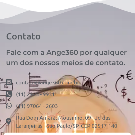
Contato
Fale com a Ange360 por qualquer
um dos nossos meios de contato.
contato@ange360.com.br
(11) 2925 - 9931
(11) 97064 - 2603
Rua Dom Amaral Mousinho, 09 - Jd das
Laranjeiras - São Paulo/SP, CEP 02517-140