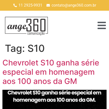
11 2925-9931
contato@ange360.com.br
Tag:
S10
Chevrolet S10 ganha série
especial em homenagem
aos 100 anos da GM