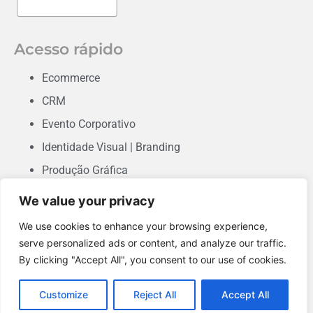
Acesso rápido
Ecommerce
CRM
Evento Corporativo
Identidade Visual | Branding
Produção Gráfica
Consultoria em Marketing
We value your privacy
Desenvolvimento de Sites & Landing Pages
We use cookies to enhance your browsing experience,
Performance
serve personalized ads or content, and analyze our traffic.
By clicking "Accept All", you consent to our use of cookies.
Conteúdo Orgânico
Customize
Reject All
Accept All
©2022 Ange360 - Marketing Digital - Todos os direitos reservados