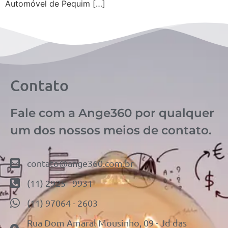
Automóvel de Pequim […]
Contato
Fale com a Ange360 por qualquer
um dos nossos meios de contato.
contato@ange360.com.br
(11) 2925 - 9931
(11) 97064 - 2603
Rua Dom Amaral Mousinho, 09 - Jd das