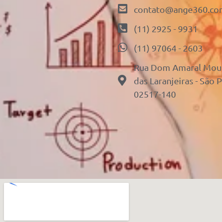
contato@ange360.co
(11) 2925 - 9931
(11) 97064 - 2603
Rua Dom Amaral Mousi
das Laranjeiras - São 
02517-140