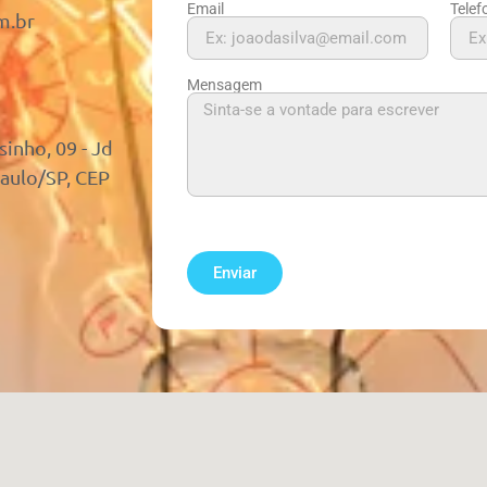
Email
Telef
m.br
Mensagem
nho, 09 - Jd
Paulo/SP, CEP
Enviar