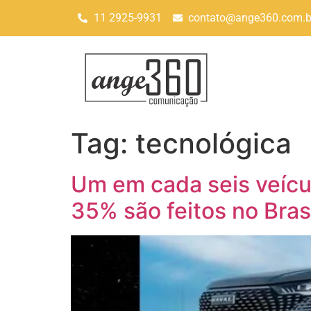
11 2925-9931
contato@ange360.com.b
Tag:
tecnológica
Um em cada seis veícu
35% são feitos no Bras