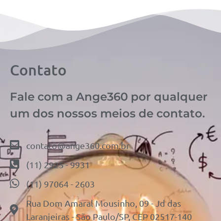
Contato
Fale com a Ange360 por qualquer
um dos nossos meios de contato.
contato@ange360.com.br
(11) 2925 - 9931
(11) 97064 - 2603
Rua Dom Amaral Mousinho, 09 - Jd das
Laranjeiras - São Paulo/SP, CEP 02517-140