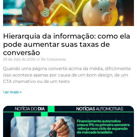
Hierarquia da informação: como ela
pode aumentar suas taxas de
conversão
29 de July de 2026
No Comments
Quando uma página converte acima da média, dificilmente
isso acontece apenas por causa de um bom design, de um
CTA chamativo ou de um texto
Ler mais »