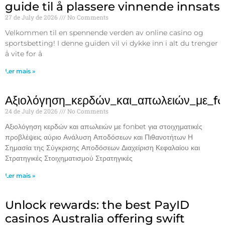
guide til å plassere vinnende innsats
27 de July de 2026
No Comments
Velkommen til en spennende verden av online casino og
sportsbetting! I denne guiden vil vi dykke inn i alt du trenger
å vite for å
Ler mais »
Αξιολόγηση_κερδών_και_απωλειών_με_f
24 de July de 2026
No Comments
Αξιολόγηση κερδών και απωλειών με fonbet για στοιχηματικές
προβλέψεις αύριο Ανάλυση Αποδόσεων και Πιθανοτήτων Η
Σημασία της Σύγκρισης Αποδόσεων Διαχείριση Κεφαλαίου και
Στρατηγικές Στοιχηματισμού Στρατηγικές
Ler mais »
Unlock rewards: the best PayID
casinos Australia offering swift