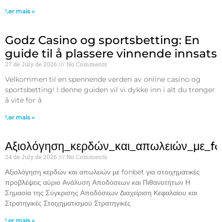
Ler mais »
Godz Casino og sportsbetting: En
guide til å plassere vinnende innsats
27 de July de 2026
No Comments
Velkommen til en spennende verden av online casino og
sportsbetting! I denne guiden vil vi dykke inn i alt du trenger
å vite for å
Ler mais »
Αξιολόγηση_κερδών_και_απωλειών_με_f
24 de July de 2026
No Comments
Αξιολόγηση κερδών και απωλειών με fonbet για στοιχηματικές
προβλέψεις αύριο Ανάλυση Αποδόσεων και Πιθανοτήτων Η
Σημασία της Σύγκρισης Αποδόσεων Διαχείριση Κεφαλαίου και
Στρατηγικές Στοιχηματισμού Στρατηγικές
Ler mais »