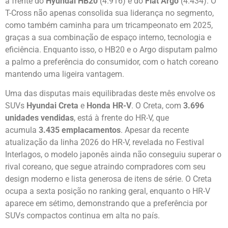
à frente do
Hyundai HB20
(4.916) e do
Fiat Argo
(4.434). O
T-Cross não apenas consolida sua liderança no segmento,
como também caminha para um tricampeonato em 2025,
graças a sua combinação de espaço interno, tecnologia e
eficiência. Enquanto isso, o HB20 e o Argo disputam palmo
a palmo a preferência do consumidor, com o hatch coreano
mantendo uma ligeira vantagem.
Uma das disputas mais equilibradas deste mês envolve os
SUVs
Hyundai Creta
e
Honda HR-V
. O Creta, com
3.696
unidades vendidas
, está à frente do HR-V, que
acumula
3.435 emplacamentos
. Apesar da recente
atualização da linha 2026 do HR-V, revelada no Festival
Interlagos, o modelo japonês ainda não conseguiu superar o
rival coreano, que segue atraindo compradores com seu
design moderno e lista generosa de itens de série. O Creta
ocupa a sexta posição no ranking geral, enquanto o HR-V
aparece em sétimo, demonstrando que a preferência por
SUVs compactos continua em alta no país.