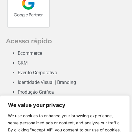
Acesso rápido
Ecommerce
CRM
Evento Corporativo
Identidade Visual | Branding
Produção Gráfica
Consultoria em Marketing
We value your privacy
Desenvolvimento de Sites & Landing Pages
We use cookies to enhance your browsing experience,
Performance
serve personalized ads or content, and analyze our traffic.
By clicking "Accept All", you consent to our use of cookies.
Conteúdo Orgânico