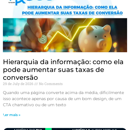
Hierarquia da informação: como ela
pode aumentar suas taxas de
conversão
29 de July de 2026
No Comments
Quando uma página converte acima da média, dificilmente
isso acontece apenas por causa de um bom design, de um
CTA chamativo ou de um texto
Ler mais »