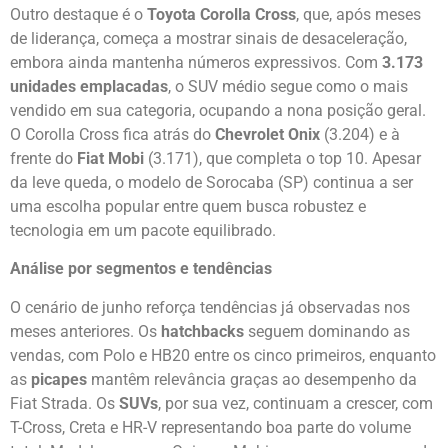
Outro destaque é o
Toyota Corolla Cross
, que, após meses
de liderança, começa a mostrar sinais de desaceleração,
embora ainda mantenha números expressivos. Com
3.173
unidades emplacadas
, o SUV médio segue como o mais
vendido em sua categoria, ocupando a nona posição geral.
O Corolla Cross fica atrás do
Chevrolet Onix
(3.204) e à
frente do
Fiat Mobi
(3.171), que completa o top 10. Apesar
da leve queda, o modelo de Sorocaba (SP) continua a ser
uma escolha popular entre quem busca robustez e
tecnologia em um pacote equilibrado.
Análise por segmentos e tendências
O cenário de junho reforça tendências já observadas nos
meses anteriores. Os
hatchbacks
seguem dominando as
vendas, com Polo e HB20 entre os cinco primeiros, enquanto
as
picapes
mantêm relevância graças ao desempenho da
Fiat Strada. Os
SUVs
, por sua vez, continuam a crescer, com
T-Cross, Creta e HR-V representando boa parte do volume