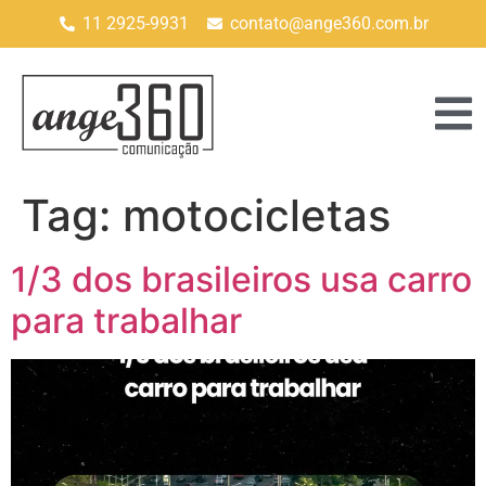
11 2925-9931
contato@ange360.com.br
Tag:
motocicletas
1/3 dos brasileiros usa carro
para trabalhar