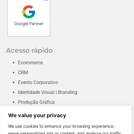
Acesso rápido
Ecommerce
CRM
Evento Corporativo
Identidade Visual | Branding
Produção Gráfica
Consultoria em Marketing
We value your privacy
Desenvolvimento de Sites & Landing Pages
We use cookies to enhance your browsing experience,
Performance
serve personalized ads or content, and analyze our traffic.