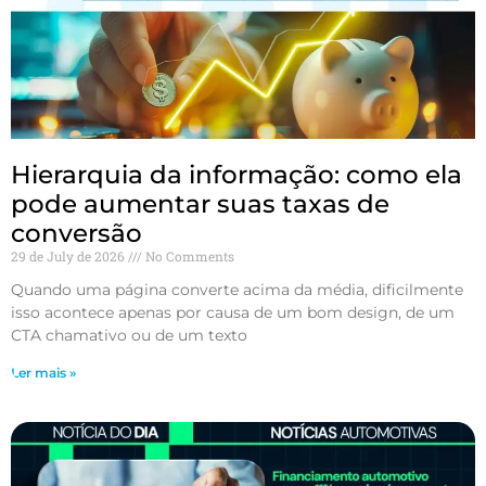
Hierarquia da informação: como ela
pode aumentar suas taxas de
conversão
29 de July de 2026
No Comments
Quando uma página converte acima da média, dificilmente
isso acontece apenas por causa de um bom design, de um
CTA chamativo ou de um texto
Ler mais »