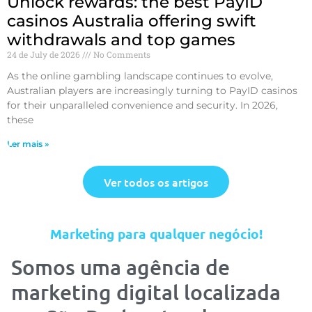
Unlock rewards: the best PayID
casinos Australia offering swift
withdrawals and top games
24 de July de 2026
No Comments
As the online gambling landscape continues to evolve,
Australian players are increasingly turning to PayID casinos
for their unparalleled convenience and security. In 2026,
these
Ler mais »
Ver todos os artigos
Marketing para qualquer negócio!
Somos uma agência de
marketing digital localizada