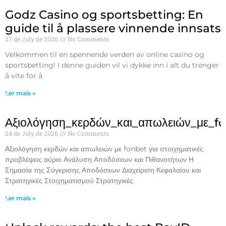
Godz Casino og sportsbetting: En
guide til å plassere vinnende innsats
27 de July de 2026
No Comments
Velkommen til en spennende verden av online casino og
sportsbetting! I denne guiden vil vi dykke inn i alt du trenger
å vite for å
Ler mais »
Αξιολόγηση_κερδών_και_απωλειών_με_f
24 de July de 2026
No Comments
Αξιολόγηση κερδών και απωλειών με fonbet για στοιχηματικές
προβλέψεις αύριο Ανάλυση Αποδόσεων και Πιθανοτήτων Η
Σημασία της Σύγκρισης Αποδόσεων Διαχείριση Κεφαλαίου και
Στρατηγικές Στοιχηματισμού Στρατηγικές
Ler mais »