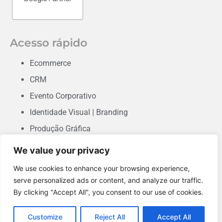
Acesso rápido
Ecommerce
CRM
Evento Corporativo
Identidade Visual | Branding
Produção Gráfica
Consultoria em Marketing
We value your privacy
Desenvolvimento de Sites & Landing Pages
We use cookies to enhance your browsing experience,
Performance
serve personalized ads or content, and analyze our traffic.
By clicking "Accept All", you consent to our use of cookies.
Conteúdo Orgânico
Customize
Reject All
Accept All
©2022 Ange360 - Marketing Digital - Todos os direitos reservados